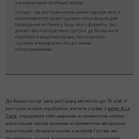
з основної зали та літньої тераси.
Voyager - це ресторан кухонь різних народів світу з
класичним інтер'єром і чудовою атмосферою для
проведення як банкету будь-якого формату, так і
ділової або корпоративної зустрічі, де Ви зможете
спробувати вишукані страви, насолодитися
чудовою атмосферою і бездоганним
обслуговуванням.
До Ваших послуг зала ресторану місткістю до 70 осіб. У
ресторані можна спробувати апетитні страви з
меню A La
Carte
, порадувати себе широким асортиментом елітних
алкогольних напоїв, великим асортиментом авторських
алкогольних і безалкогольних коктейлів.Гостям, які
проживають у готелі, в ресторані подається сніданок