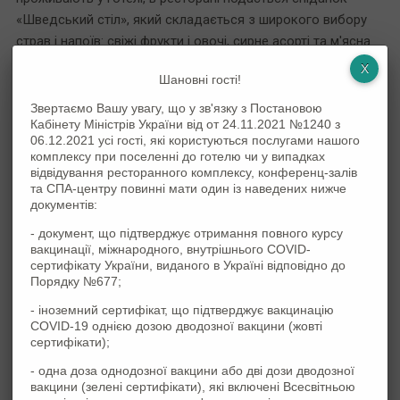
«Шведський стіл», який складається з широкого вибору
страв і напоїв: свіжі фрукти і овочі, сирне асорті та м'ясна
гастрономія, сезонні салати, йогурти, страви з яєць на
Шановні гості!
вибір, гарячі овочеві, рибні та м'ясні страви, свіжа випічка
та фірмові кондитерські вироби, різні види кави і чаю. Для
Звертаємо Вашу увагу, що у зв'язку з Постановою
Кабінету Міністрів України від от 24.11.2021 №1240 з
дітей до 9 років включно - сніданок безкоштовний.
06.12.2021 усі гості, які користуються послугами нашого
комплексу при поселенні до готелю чи у випадках
У теплу пору року Ви можете посидіти на свіжому повітрі
відвідування ресторанного комплексу, конференц-залів
на літній терасі нашого ресторану. Ідеальна зона на
та СПА-центру повинні мати один із наведених нижче
квітучому затишному майданчику дозволить скуштувати
документів:
смачну вечерю, продегустувати різноманітні коктейлі,
- документ, що підтверджує отримання повного курсу
послухати приємну музику і просто насолодитися чудовою
вакцинації, міжнародного, внутрішнього COVID-
сертифікату України, виданого в Україні відповідно до
атмосферою.
Порядку №677;
Якщо Ви не знаєте, де у Харкові відсвяткувати День
- іноземний сертифікат, що підтверджує вакцинацію
народження, дитяче свято, ділову вечерю, тоді сміливо
COVID-19 однією дозою дводозної вакцини (жовті
вибирайте ресторан Voyager. Також Ви можете провести
сертифікати);
корпоратив, замовити комплексне харчування,
- одна доза однодозної вакцини або дві дози дводозної
відсвяткувати будь-яку пам'ятну дату в компанії близьких
вакцини (зелені сертифікати), які включені Всесвітньою