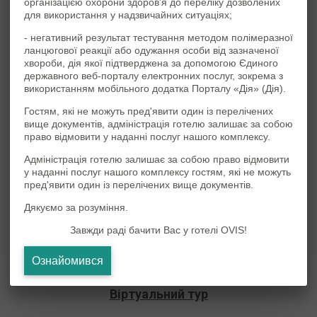
організацією охорони здоров'я до переліку дозволених
людей. Ми допоможемо Вам втілити в життя будь-яку
для використання у надзвичайних ситуаціях;
важливу подію для Вас!
- негативний результат тестування методом полімеразної
Ресторан Voyager – це ансамбль елегантності,
ланцюгової реакції або одужання особи від зазначеної
хвороби, дія якої підтверджена за допомогою Єдиного
вишуканості і відмінного сервісу, який поєднує в собі
державного веб-порталу електронних послуг, зокрема з
романтику і діловий стиль. Атмосфера гостинності та
використанням мобільного додатка Порталу «Дія» (Дія).
уважне обслуговування залишать після себе найтепліші і
Гостям, які не можуть пред'явити один із перелічених
світлі спогади.
вище документів, адміністрація готелю залишає за собою
право відмовити у наданні послуг нашого комплексу.
Voyager – Ваша мандрівка у світ смаку!
Адміністрація готелю залишає за собою право відмовити
Ресторанний комплекс працює 24/7.
у наданні послуг нашого комплексу гостям, які не можуть
пред'явити один із перелічених вище документів.
Забронювати стіл і дізнатися детальну інформацію можна
Дякуємо за розуміння.
за телефоном:
Завжди раді бачити Вас у готелі OVIS!
+38 (050) 023-61-17
Ознайомився
Віртуальний тур